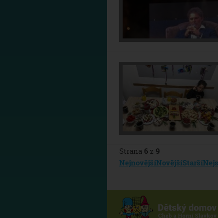
Strana
6
z
9
Nejnovější
Novější
Starší
Nejs