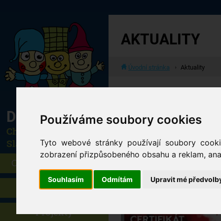
AKTUALITY
Úvodní stránka
Aktuality
Dětský domov
Používáme soubory cookies
Cheb a Horní
Slavkov
Tyto webové stránky používají soubory cookie
zobrazení přizpůsobeného obsahu a reklam, anal
O dětském domově
Souhlasím
Odmítám
Upravit mé předvolb
Aktuality
Projekty