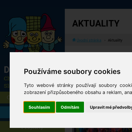
AKTUALITY
Úvodní stránka
Aktuality
Dětský domov
Používáme soubory cookies
Cheb a Horní
Slavkov
Tyto webové stránky používají soubory cookie
zobrazení přizpůsobeného obsahu a reklam, anal
O dětském domově
Souhlasím
Odmítám
Upravit mé předvolb
Aktuality
Projekty