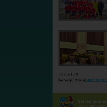
Strana
1
z
9
Starší
Nejsta
Nejnovější
Novější