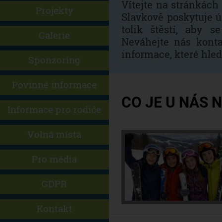
Vítejte na stránkác
Projekty
Slavkově poskytuje ú
tolik štěstí, aby s
Galerie
Neváhejte nás konta
informace, které hle
Sponzoring
Povinné informace
CO JE U NÁS 
Informace pro rodiče
Volná místa
Pro média
GDPR
Kontakt