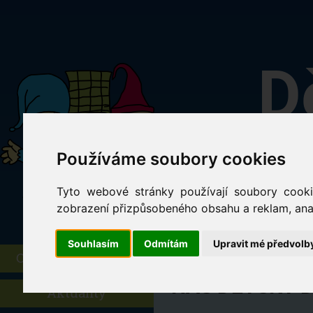
D
Ch
Používáme soubory cookies
Sl
Tyto webové stránky používají soubory cookie
zobrazení přizpůsobeného obsahu a reklam, anal
Souhlasím
Odmítám
Upravit mé předvolb
O dětském domově
NÁŠ DĚTSKÝ 
Aktuality