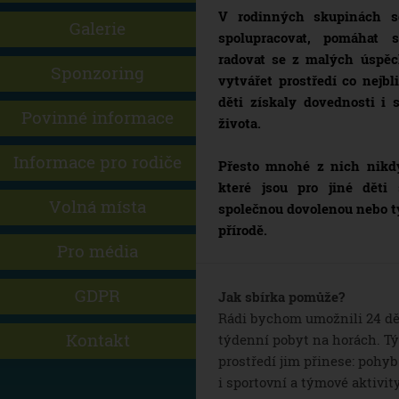
V rodinných skupinách 
Galerie
spolupracovat, pomáhat s
radovat se z malých úspěc
Sponzoring
vytvářet prostředí co nejb
děti získaly dovednosti i
Povinné informace
života.
Informace pro rodiče
Přesto mnohé z nich nikdy
které jsou pro jiné děti
Volná místa
společnou dovolenou nebo t
přírodě.
Pro média
GDPR
Jak sbírka pomůže?
Rádi bychom umožnili 24 d
Kontakt
týdenní pobyt na horách. 
prostředí jim přinese: pohy
i sportovní a týmové aktivity