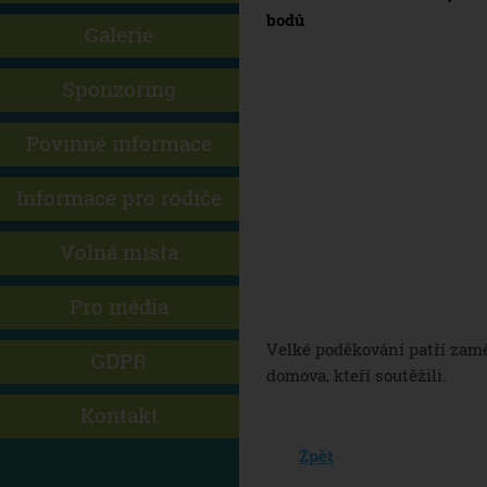
bodů
Galerie
Sponzoring
Povinné informace
Informace pro rodiče
Volná místa
Pro média
Velké poděkování patří za
GDPR
domova, kteří soutěžili.
Kontakt
Zpět