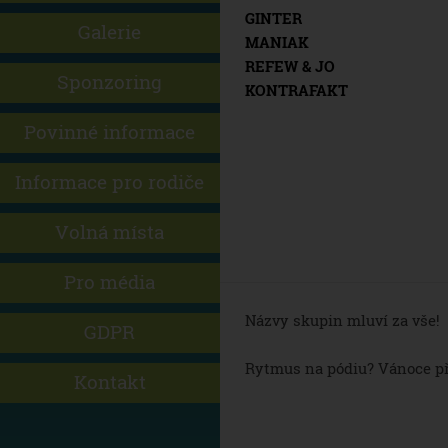
GINTER
Galerie
MANIAK
REFEW & JO
Sponzoring
KONTRAFAKT
Povinné informace
Informace pro rodiče
Volná místa
Pro média
Názvy skupin mluví za vše!
GDPR
Rytmus na pódiu? Vánoce přiš
Kontakt